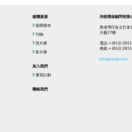
媒體資源
沛然環保顧問有限
新聞發布
香港灣仔告士打道1
大廈27樓
刊物
照片庫
電話: + (852) 2815
傳真: + (852) 2815
影片庫
info@aechk.com
加入我們
實習計劃
聯絡我們