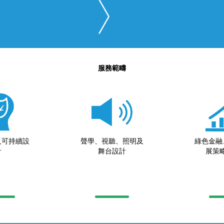
服務範疇
及可持續設
聲學、視聽、照明及
綠色金融
計
舞台設計
展策略